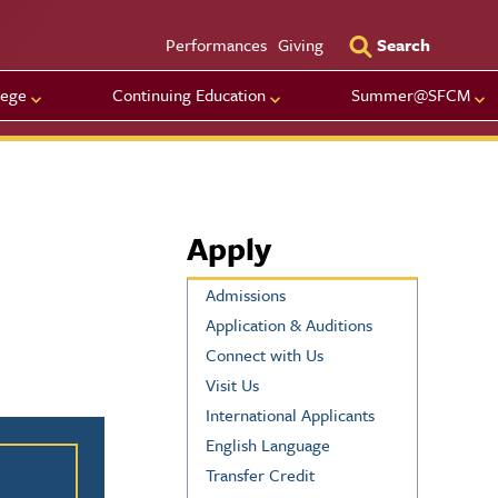
Utility Men
Performances
Giving
Search
lege
Continuing Education
Summer@SFCM
Apply
Admissions
Application & Auditions
Connect with Us
Visit Us
International Applicants
ation
English Language
Transfer Credit