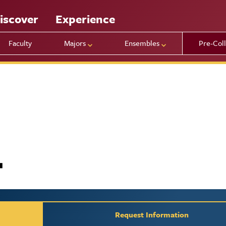
iscover
Experience
Faculty
Majors
Ensembles
Pre-Col
보
y / Request Inform
Request Information