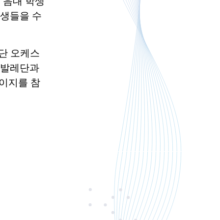
명의 음대 학생
학생들을 수
레단 오케스
 발레단과
이지를 참