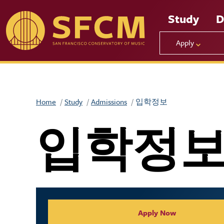
Skip to main content
Study
D
Apply
Home
Study
Admissions
입학정보
입학정
Collegiate Appl
Apply Now